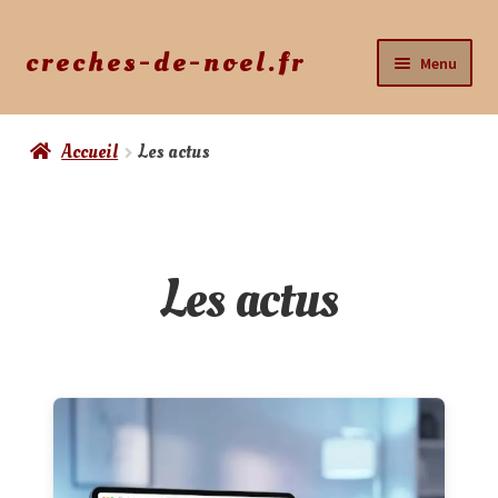
creches-de-noel.fr
Menu
Accueil
Accueil
Les actus
Ouvrir
La Boutique
le
menu
Mon Compte
enfant
Les actus
Mon Panier
Mes crèches
Tutoriels
Actus