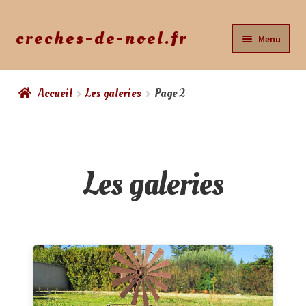
creches-de-noel.fr
Menu
Accueil
Accueil
Les galeries
Page 2
Ouvrir
La Boutique
le
menu
Mon Compte
enfant
Les galeries
Mon Panier
Mes crèches
Tutoriels
Actus